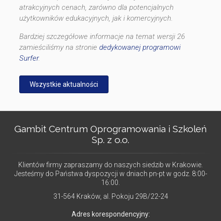
atrakcyjnych cenach, zarówno dla potencjalnych
użytkowników edukacyjnych, jak i komercyjnych.
Bardziej szczegółowe informacje na temat wersji 26
zamieściliśmy na stronie
dedykowanej programowi
Surfer
.
Wszystkie aktualności
Gambit Centrum Oprogramowania i Szkoleń
Sp. z o.o.
Klientów firmy zapraszamy do naszych siedzib w Krakowie.
Jesteśmy do Państwa dyspozycji w dniach pn-pt w godz. 8:00-
16:00.
31-564 Kraków, al. Pokoju 29B/22-24
Adres korespondencyjny: